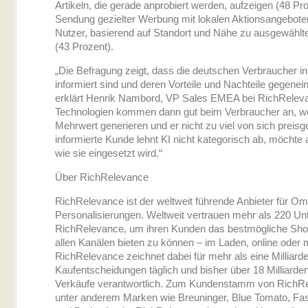
Artikeln, die gerade anprobiert werden, aufzeigen (48 Pro
Sendung gezielter Werbung mit lokalen Aktionsangebot
Nutzer, basierend auf Standort und Nähe zu ausgewähl
(43 Prozent).
„Die Befragung zeigt, dass die deutschen Verbraucher i
informiert sind und deren Vorteile und Nachteile gegene
erklärt Henrik Nambord, VP Sales EMEA bei RichReleva
Technologien kommen dann gut beim Verbraucher an, we
Mehrwert generieren und er nicht zu viel von sich prei
informierte Kunde lehnt KI nicht kategorisch ab, möchte
wie sie eingesetzt wird.“
Über RichRelevance
RichRelevance ist der weltweit führende Anbieter für O
Personalisierungen. Weltweit vertrauen mehr als 220 U
RichRelevance, um ihren Kunden das bestmögliche Shop
allen Kanälen bieten zu können – im Laden, online oder m
RichRelevance zeichnet dabei für mehr als eine Milliard
Kaufentscheidungen täglich und bisher über 18 Milliard
Verkäufe verantwortlich. Zum Kundenstamm von RichR
unter anderem Marken wie Breuninger, Blue Tomato, Fas