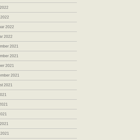
 2022
 2022
uar 2022
ar 2022
mber 2021
mber 2021
ber 2021
ember 2021
st 2021
2021
 2021
2021
 2021
 2021