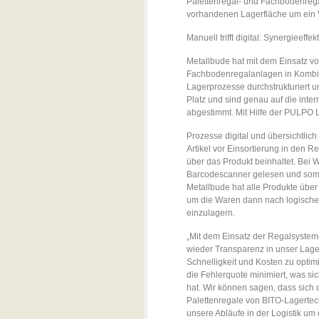
Palettenregal- und Fachbodenrega
vorhandenen Lagerfläche um ein 
Manuell trifft digital: Synergieef
Metallbude hat mit dem Einsatz v
Fachbodenregalanlagen in Komb
Lagerprozesse durchstrukturiert 
Platz und sind genau auf die inte
abgestimmt. Mit Hilfe der PULPO 
Prozesse digital und übersichtlic
Artikel vor Einsortierung in den R
über das Produkt beinhaltet. Bei
Barcodescanner gelesen und somit 
Metallbude hat alle Produkte über
um die Waren dann nach logischen
einzulagern.
„Mit dem Einsatz der Regalsyste
wieder Transparenz in unser Lage
Schnelligkeit und Kosten zu optim
die Fehlerquote minimiert, was s
hat. Wir können sagen, dass sich
Palettenregale von BITO-Lagert
unsere Abläufe in der Logistik um 