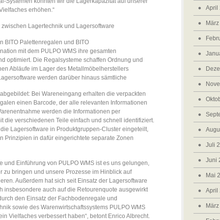
l-Systemen konnten wir die Lagerkapazität auf unserer
April
Vielfaches erhöhen.“
März
fekt zwischen Lagertechnik und Lagersoftware
Febr
on BITO Palettenregalen und BITO
ination mit dem PULPO WMS ihre gesamten
Janu
und optimiert. Die Regalsysteme schaffen Ordnung und
Deze
rnen Abläufe im Lager des Metallmöbelherstellers
Lagersoftware werden darüber hinaus sämtliche
Nove
h abgebildet: Bei Wareneingang erhalten die verpackten
Okto
egalen einen Barcode, der alle relevanten Informationen
 Warenentnahme werden die Informationen per
Sept
die verschiedenen Teile einfach und schnell identifiziert.
 die Lagersoftware in Produktgruppen-Cluster eingeteilt,
Augu
 Prinzipien in dafür eingerichtete separate Zonen
Juli 
Juni
me und Einführung von PULPO WMS ist es uns gelungen,
r zu bringen und unsere Prozesse im Hinblick auf
Mai 
ieren. Außerdem hat sich seit Einsatz der Lagersoftware
ich insbesondere auch auf die Retourenquote ausgewirkt
April
 durch den Einsatz der Fachbodenregale und
März
echnik sowie des Warenwirtschaftssystems PULPO WMS
ein Vielfaches verbessert haben“, betont Enrico Albrecht.