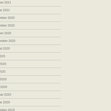
uar 2021
ar 2021
mber 2020
mber 2020
ber 2020
ember 2020
st 2020
2020
 2020
2020
 2020
 2020
uar 2020
ar 2020
mber 2019