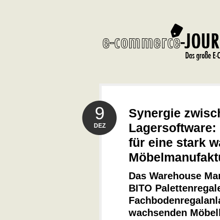
9
Synergie zwisc
Lagersoftware:
DEZ
für eine stark
Möbelmanufakt
Das Warehouse Ma
BITO Palettenregal
Fachbodenregalanl
wachsenden Möbelhe