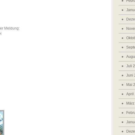
Febr
Janu
Deze
er Meldung:
Nove
H
Okto
Sept
Augu
Juli 
Juni
Mai 
April
März
Febr
Janu
Deze