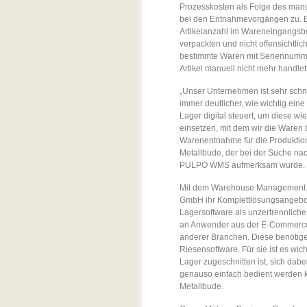
Prozesskosten als Folge des manu
bei den Entnahmevorgängen zu. B
Artikelanzahl im Wareneingangsb
verpackten und nicht offensichtlich
bestimmte Waren mit Seriennumm
Artikel manuell nicht mehr handleb
„Unser Unternehmen ist sehr sch
immer deutlicher, wie wichtig eine
Lager digital steuert, um diese wi
einsetzen, mit dem wir die Waren 
Warenentnahme für die Produktion s
Metallbude, der bei der Suche na
PULPO WMS aufmerksam wurde.
Mit dem Warehouse Management S
GmbH ihr Komplettlösungsangebot
Lagersoftware als unzertrennlich
an Anwender aus der E-Commerce
anderer Branchen. Diese benötige
Riesensoftware. Für sie ist es wic
Lager zugeschnitten ist, sich dabei
genauso einfach bedient werden 
Metallbude.