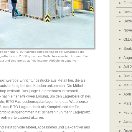
Febr
Janu
Deze
Nove
Okto
Sept
enregalen und BITO Fachbodenregalanlagen hat Metallbude die
erfläche von 2.500 qm um ein Vielfaches erweitern können. Die
Augu
tz und sind genau auf die internen Abläufe im Lager von
Juli 
Juni
 hochwertige Einrichtungsstücke aus Metall her, die als
Mai 
 aufstellfertig bei den Kunden ankommen. Die Möbel
op verkauft. Das junge Unternehmen ist schnell
April
 nach einer effektiven Lösung, um den Lagerbereich neu
regale, BITO Fachbodenregalanlagen und das Warehouse
März
as BITO-Lagertechnik als Komplettanbieter für
Portfolio aufgenommen hat, schaffen nun mehr Lagerplatz
Febr
 optimierte Lagerstrukturen.
Janu
d stellt stilvolle Möbel, Accessoires und Dekoartikel aus
Deze