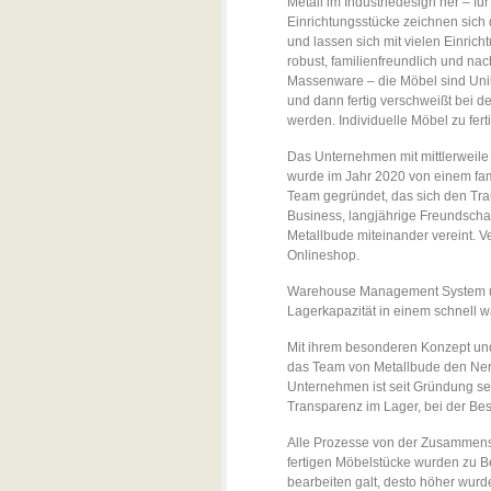
Metall im Industriedesign her – 
Einrichtungsstücke zeichnen sich
und lassen sich mit vielen Einrich
robust, familienfreundlich und na
Massenware – die Möbel sind Unik
und dann fertig verschweißt bei d
werden. Individuelle Möbel zu fer
Das Unternehmen mit mittlerweile 
wurde im Jahr 2020 von einem fam
Team gegründet, das sich den Tra
Business, langjährige Freundschaft,
Metallbude miteinander vereint. V
Onlineshop.
Warehouse Management System und
Lagerkapazität in einem schnell
Mit ihrem besonderen Konzept und
das Team von Metallbude den Nerv
Unternehmen ist seit Gründung se
Transparenz im Lager, bei der B
Alle Prozesse von der Zusammenst
fertigen Möbelstücke wurden zu B
bearbeiten galt, desto höher wur