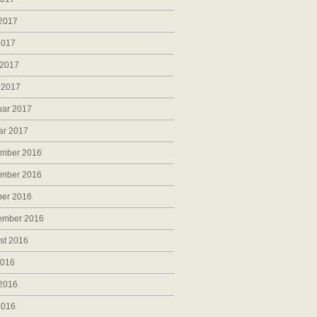
 2017
2017
 2017
 2017
uar 2017
ar 2017
mber 2016
mber 2016
ber 2016
ember 2016
st 2016
2016
 2016
2016