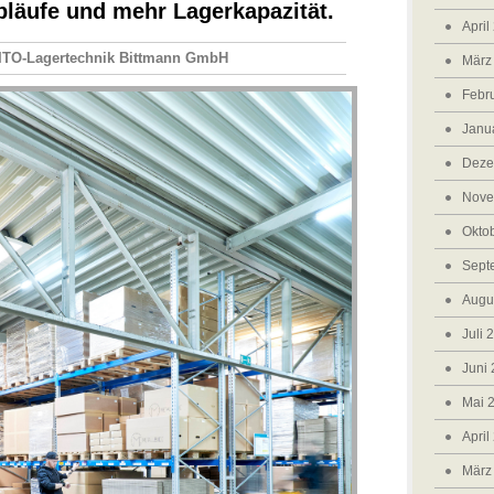
bläufe und mehr Lagerkapazität.
April
ITO-Lagertechnik Bittmann GmbH
März
Febr
Janu
Deze
Nove
Okto
Sept
Augu
Juli 
Juni
Mai 
April
März