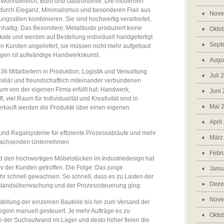
für Wohnbereich, Büro und Gastronomie. Die modernen
 durch Eleganz, Minimalismus und besonderen Flair aus
Nove
tungsstilen kombinieren. Sie sind hochwertig verarbeitet,
chhaltig. Das Besondere: Metallbude produziert keine
Okto
ate und werden auf Bestellung individuell handgefertigt
Sept
en Kunden angeliefert, sie müssen nicht mehr aufgebaut
tigen ist aufwändige Handwerkskunst.
Augu
36 Mitarbeitern in Produktion, Logistik und Verwaltung
Juli 
iliär und freundschaftlich miteinander verbundenen
um von der eigenen Firma erfüllt hat. Handwerk,
Juni
 viel Raum für Individualität und Kreativität sind in
Mai 
erkauft werden die Produkte über einen eigenen
April
 Regalsysteme für effiziente Prozessabläufe und mehr
März
 wachsenden Unternehmen
Febr
 den hochwertigen Möbelstücken im Industriedesign hat
 der Kunden getroffen. Die Folge: Das junge
Janu
hr schnell gewachsen. So schnell, dass es zu Lasten der
Deze
estandsüberwachung und der Prozesssteuerung ging.
Nove
ellung der einzelnen Bauteile bis hin zum Versand der
eginn manuell gesteuert. Je mehr Aufträge es zu
Okto
de der Suchaufwand im Lager und desto höher fielen die