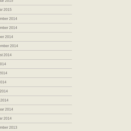
uar 2015
ar 2015
mber 2014
mber 2014
ber 2014
ember 2014
st 2014
2014
 2014
2014
 2014
 2014
uar 2014
ar 2014
mber 2013