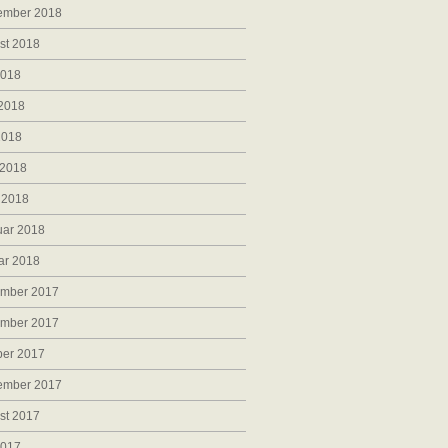
ember 2018
st 2018
2018
 2018
2018
 2018
 2018
uar 2018
ar 2018
mber 2017
mber 2017
ber 2017
ember 2017
st 2017
2017