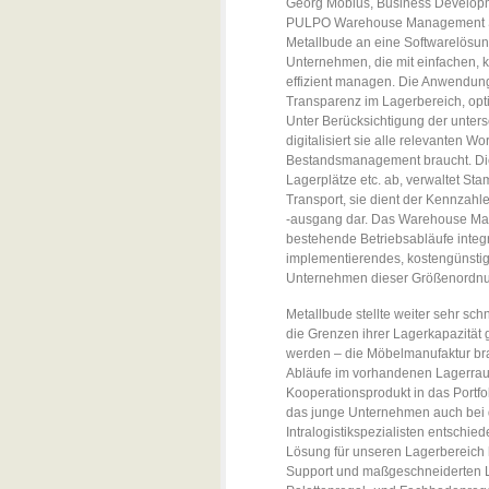
Georg Möbius, Business Developm
PULPO Warehouse Management Sy
Metallbude an eine Softwarelösun
Unternehmen, die mit einfachen, k
effizient managen. Die Anwendung
Transparenz im Lagerbereich, opti
Unter Berücksichtigung der unter
digitalisiert sie alle relevanten 
Bestandsmanagement braucht. Die 
Lagerplätze etc. ab, verwaltet St
Transport, sie dient der Kennzahl
-ausgang dar. Das Warehouse Ma
bestehende Betriebsabläufe integri
implementierendes, kostengünsti
Unternehmen dieser Größenordnun
Metallbude stellte weiter sehr schn
die Grenzen ihrer Lagerkapazität
werden – die Möbelmanufaktur bra
Abläufe im vorhandenen Lagerra
Kooperationsprodukt in das Portf
das junge Unternehmen auch bei d
Intralogistikspezialisten entschied
Lösung für unseren Lagerbereich 
Support und maßgeschneiderten L