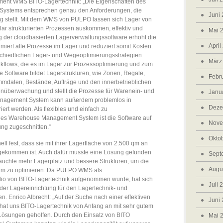
ent WMS BITO-Lagertechnik: „Die Eigenschaften des
stems entsprechen genau den Anforderungen, die
Juni
g stellt. Mit dem WMS von PULPO lassen sich Lager von
lar strukturierten Prozessen auskommen, effektiv und
Mai 
 der cloudbasierten Lagerverwaltungssoftware erhöht die
April
miert alle Prozesse im Lager und reduziert somit Kosten.
schiedlichen Lager- und Wegeoptimierungsstrategien
März
Workflows, die es im Lager zur Prozessoptimierung und zum
Software bildet Lagerstrukturen, wie Zonen, Regale,
Febr
ammdaten, Bestände, Aufträge und den innerbetrieblichen
enüberwachung und stellt die Prozesse für Warenein- und
Janu
nagement System kann außerdem problemlos in
Deze
ert werden. Als flexibles und einfach zu
ges Warehouse Management System ist die Software auf
Nove
g zugeschnitten.“
Okto
ell fest, dass sie mit ihrer Lagerfläche von 2.500 qm an
 gekommen ist. Auch dafür musste eine Lösung gefunden
Sept
uchte mehr Lagerplatz und bessere Strukturen, um die
Augu
um zu optimieren. Da PULPO WMS als
olio von BITO-Lagertechnik aufgenommen wurde, hat sich
Juli 
er Lagereinrichtung für den Lagertechnik- und
en. Enrico Albrecht: „Auf der Suche nach einer effektiven
Juni
hat uns BITO-Lagertechnik von Anfang an mit sehr gutem
ösungen geholfen. Durch den Einsatz von BITO
Mai 