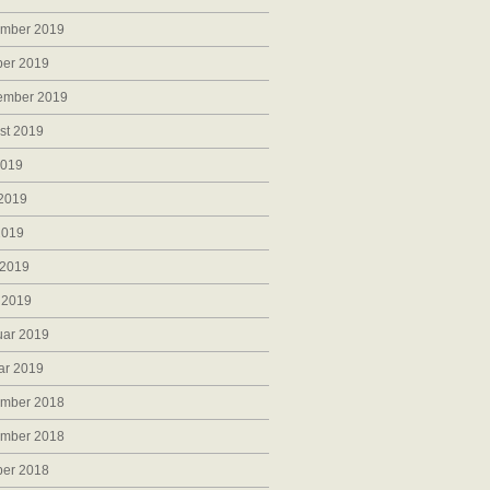
mber 2019
ber 2019
ember 2019
st 2019
2019
 2019
2019
 2019
 2019
uar 2019
ar 2019
mber 2018
mber 2018
ber 2018