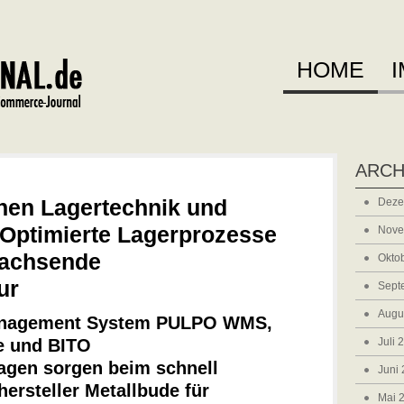
HOME
ARCH
hen Lagertechnik und
Deze
 Optimierte Lagerprozesse
Nove
 wachsende
Okto
ur
Sept
Augu
nagement System PULPO WMS,
e und BITO
Juli 
agen sorgen beim schnell
Juni
rsteller Metallbude für
Mai 