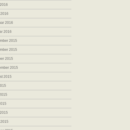
 2016
 2016
uar 2016
ar 2016
mber 2015
mber 2015
ber 2015
ember 2015
st 2015
2015
 2015
2015
 2015
 2015